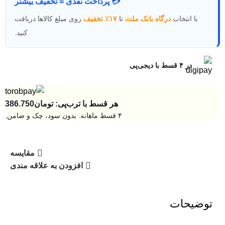
💳 پرداخت نقدی = تخفیف بیشتر
با انتخاب
درگاه بانک ملت
تا
۱۷٪ تخفیف
روی مبلغ کالاها دریافت
کنید.
در ۴ قسط با دیجی‌پی
هر قسط با ترب‌پی:
تومان
386.750
۴ قسط ماهانه. بدون سود، چک و ضامن.
مقایسه
افزودن به علاقه مندی
توضیحات