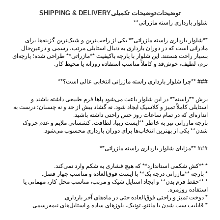
توضیحات
توضیحات تکمیلی
SHIPPING & DELIVERY
شلوار بارداری راسته مازراتی**
**شلوار بارداری راسته مازراتی** یکی از راحت‌ترین و شیک‌ترین گزینه‌ها برای
مادرانی است که در دوران بارداری به دنبال استایلی مرتب، رسمی و درعین‌حال
بسیار راحت هستند. این شلوار با پارچه باکیفیت **مازراتی** طراحی شده؛ پارچه‌ای
نرم، لطیف، خوش‌قد و کاملاً مناسب استفاده روزانه یا محیط کار.
### **چرا شلوار بارداری راسته مازراتی انتخابی عالی است؟**
برش **راسته** در این شلوار باعث می‌شود پاها فرم طبیعی داشته باشند و
استایلی کاملاً تمیز و کلاسیک ایجاد شود. نه گشاد بیش از حد و نه چسبان؛ درست به
اندازه‌ای که در تمام ساعات روز حس راحتی داشته باشید.
پارچه مازراتی نیز به خاطر **ایست زیبا، لطافت، کشسانی ملایم و عدم چروک
شدن** یکی از بهترین انتخاب‌ها برای دوران بارداری محسوب می‌شود.
### **مزایای شلوار بارداری راسته مازراتی**
* **کش شکمی استاندارد** که هیچ فشاری به شکم وارد نمی‌کند.
* پارچه **مازراتی درجه یک** با ایست فوق‌العاده و مناسب چهار فصل.
* **حفظ فرم بدن** و ایجاد استایل شیک و مرتب، مناسب محل کار، مهمانی یا
استفاده روزمره.
* دوخت تمیز و راحتی فوق‌العاده حتی در ماه‌های آخر بارداری.
* قابلیت ست شدن با مانتو، تونیک، بلوزهای ساده و استایل‌های نیمه‌رسمی.