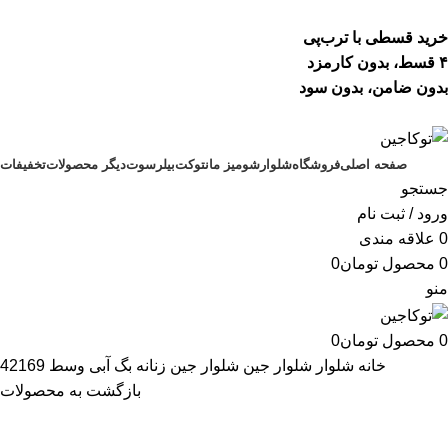
خرید قسطی با ترب‌پی
۴ قسط، بدون کارمزد
بدون ضامن، بدون سود
صفحه اصلی
فروشگاه
شلوار
شومیز مانتو
کت
بیلرسوت
دیگر محصولات
تخفیفات
جستجو
ورود / ثبت نام
0
علاقه مندی
0
محصول
تومان
0
منو
0
محصول
تومان
0
خانه
شلوار
شلوار جین
شلوار جین زنانه بگ آبی وسط 42169
بازگشت به محصولات