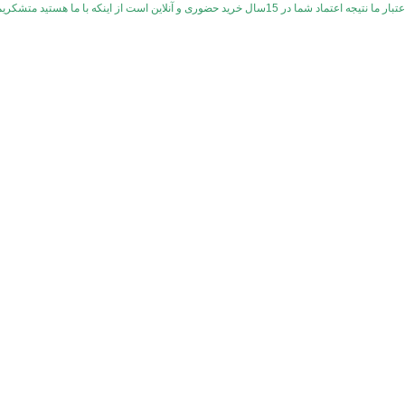
تبار ما نتیجه اعتماد شما در 15سال خرید حضوری و آنلاین است از اینکه با ما هستید متشکریم
دسته بندی ها
بیلرسوت(سرهمی)
تیشرت
شومیز مانتو
کمربند
کت
جین
قم.خیابان عطاران.
دنبال کنید
پشتیب
فرو