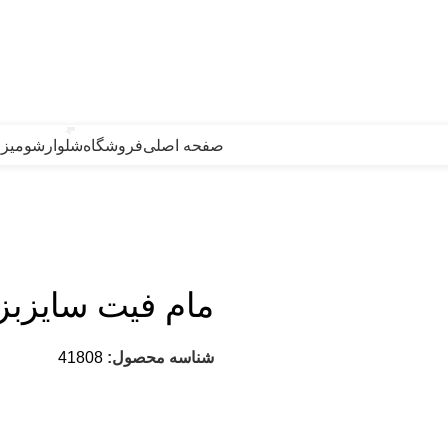
صفحه اصلی
فروشگاه
شلوار
شومیز م
مام فیت سایزبزرگ
شناسه محصول:
41808