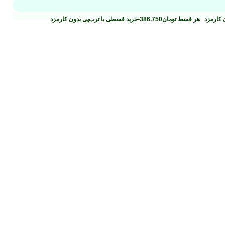
ن کارمزد
هر قسط
تومان
386.750
•
خرید قسطی با ترب‌پی بدون کارمزد