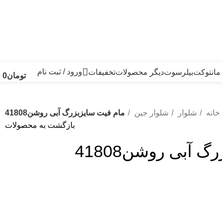
ورود / ثبت نام
انتو
کت
بیلرسوت
دیگر محصولات
تخفیفات
تومان
0
خانه
شلوار
شلوار جین
مام فیت سایزبزرگ آبی روشن41808
بازگشت به محصولات
 آبی روشن41808