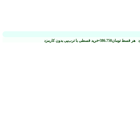
زد
هر قسط
تومان
386.750
•
خرید قسطی با ترب‌پی بدون کارمزد