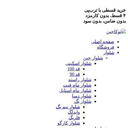
خرید قسطی با ترب‌پی
۴ قسط، بدون کارمزد
بدون ضامن، بدون سود
صفحه اصلی
فروشگاه
شلوار
شلوار جین
شلوار اسکینی
قد 100
قد 90
شلوار راسته
شلوار مام فیت
شلوار مام استایل
شلوار دمپا
شلوار بگ
شلوار نیم بگ
وایدلگ
فلربگ
شلوار کارگو