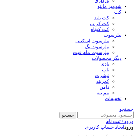
بارداری
شومیز مانتو
کت
کت بلند
کت کراپ
کت کوتاه
بیلرسوت
بیلرسوت اسکینی
بیلرسوت بگ
بیلرسوت مام فیت
دیگر محصولات
بادی
تاپ
تیشرت
کمربند
دامن
نیم تنه
تخفیفات
جستجو
جستجو
ورود / ثبت نام
ورود
ایجاد حساب کاربری