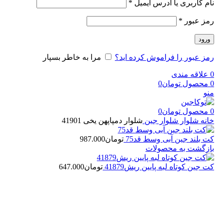
نام کاربری یا آدرس ایمیل
*
رمز عبور
*
ورود
رمز عبور را فراموش کرده اید؟
مرا به خاطر بسپار
0
علاقه مندی
0
محصول
تومان
0
منو
0
محصول
تومان
0
خانه
شلوار
شلوار جین
شلوار دمپاپهن یخی 41901
کت بلند جین آبی وسط قد75
تومان
987.000
بازگشت به محصولات
کت جین کوتاه لبه پایین ریش41879
تومان
647.000