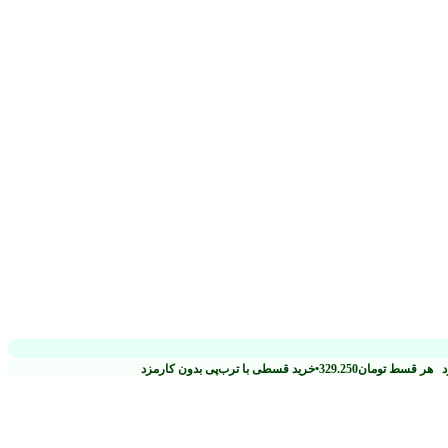
زد
هر قسط
تومان
329.250
•
خرید قسطی با ترب‌پی بدون کارمزد