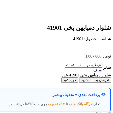
شلوار دمپاپهن یخی 41901
شناسه محصول:
41901
تومان
1.867.000
سایز
صاف
شلوار دمپاپهن یخی 41901 عدد
افزودن به سبد خرید
خرید کنید
💳 پرداخت نقدی = تخفیف بیشتر
با انتخاب
درگاه بانک ملت
تا
۱۷٪ تخفیف
روی مبلغ کالاها دریافت کنید.