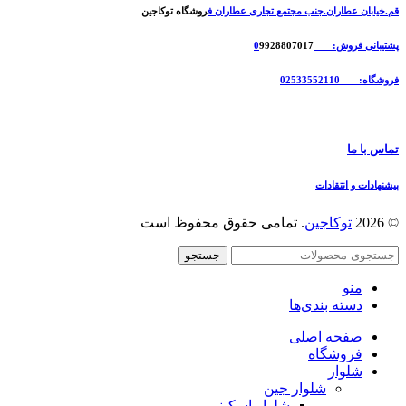
قم.خیابان عطاران.جنب مجتمع تجاری عطاران ف
روشگاه توکاجین
پشتیبانی فروش: 0
9928807017
فروشگاه: 02533552110
تماس با ما
پیشنهادات و انتقادات
© 2026
توکاجین
. تمامی حقوق محفوظ است
جستجو
منو
دسته بندی‌ها
صفحه اصلی
فروشگاه
شلوار
شلوار جین
شلوار اسکینی