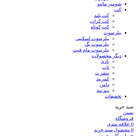
شومیز مانتو
کت
کت بلند
کت کراپ
کت کوتاه
بیلرسوت
بیلرسوت اسکینی
بیلرسوت بگ
بیلرسوت مام فیت
دیگر محصولات
بادی
تاپ
تیشرت
کمربند
دامن
نیم تنه
تخفیفات
سبد خرید
بستن
فروشگاه
0
علاقه مندی
0
محصول
سبد خرید
حساب کاربری من