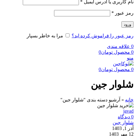
نام کاربری یا آدرس ایمیل
*
رمز عبور
*
ورود
رمز عبور را فراموش کرده اید؟
مرا به خاطر بسپار
0
علاقه مندی
0
محصول
تومان
0
منو
0
محصول
تومان
0
شلوار جین
خانه
»
آرشیو دسته بندی "شلوار جین"
javad
0
دیدگاه
شلوار جین
آذر 1, 1403
12 مهر 1403