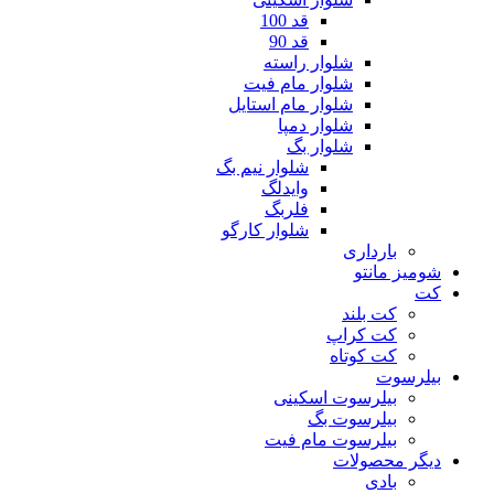
قد 100
قد 90
شلوار راسته
شلوار مام فیت
شلوار مام استایل
شلوار دمپا
شلوار بگ
شلوار نیم بگ
وایدلگ
فلربگ
شلوار کارگو
بارداری
شومیز مانتو
کت
کت بلند
کت کراپ
کت کوتاه
بیلرسوت
بیلرسوت اسکینی
بیلرسوت بگ
بیلرسوت مام فیت
دیگر محصولات
بادی