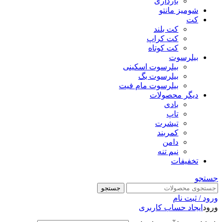
بارداری
شومیز مانتو
کت
کت بلند
کت کراپ
کت کوتاه
بیلرسوت
بیلرسوت اسکینی
بیلرسوت بگ
بیلرسوت مام فیت
دیگر محصولات
بادی
تاپ
تیشرت
کمربند
دامن
نیم تنه
تخفیفات
جستجو
جستجو
ورود / ثبت نام
ورود
ایجاد حساب کاربری