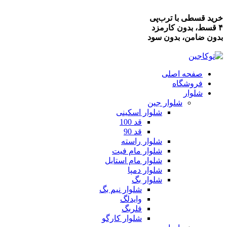
خرید قسطی با ترب‌پی
۴ قسط، بدون کارمزد
بدون ضامن، بدون سود
صفحه اصلی
فروشگاه
شلوار
شلوار جین
شلوار اسکینی
قد 100
قد 90
شلوار راسته
شلوار مام فیت
شلوار مام استایل
شلوار دمپا
شلوار بگ
شلوار نیم بگ
وایدلگ
فلربگ
شلوار کارگو