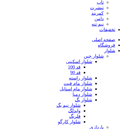
تاپ
تیشرت
کمربند
دامن
نیم تنه
تخفیفات
صفحه اصلی
فروشگاه
شلوار
شلوار جین
شلوار اسکینی
قد 100
قد 90
شلوار راسته
شلوار مام فیت
شلوار مام استایل
شلوار دمپا
شلوار بگ
شلوار نیم بگ
وایدلگ
فلربگ
شلوار کارگو
بارداری